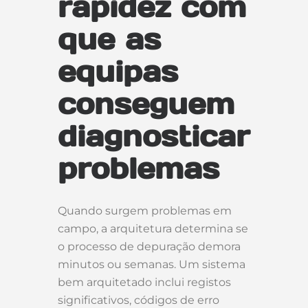
rapidez com
que as
equipas
conseguem
diagnosticar
problemas
Quando surgem problemas em
campo, a arquitetura determina se
o processo de depuração demora
minutos ou semanas. Um sistema
bem arquitetado inclui registos
significativos, códigos de erro