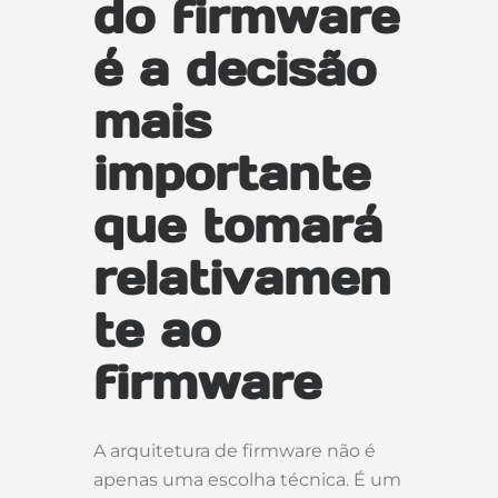
do firmware
é a decisão
mais
importante
que tomará
relativamen
te ao
firmware
A arquitetura de firmware não é
apenas uma escolha técnica. É um