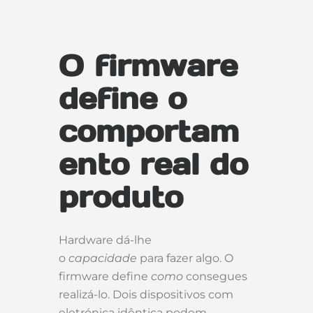
O firmware
define o
comportam
ento real do
produto
Hardware dá-lhe
o
capacidade
para fazer algo. O
firmware define
como
consegues
realizá-lo. Dois dispositivos com
eletrónica idêntica podem