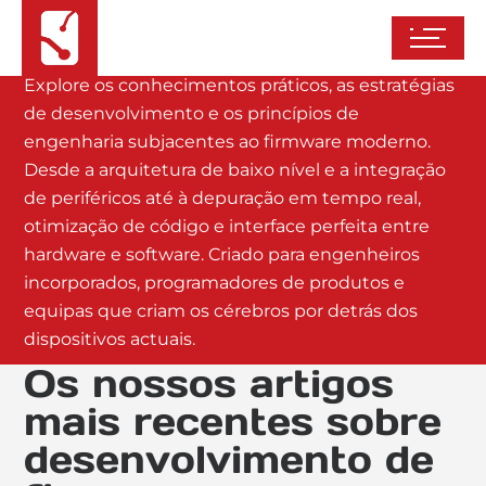
de firmware
Explore os conhecimentos práticos, as estratégias
de desenvolvimento e os princípios de
engenharia subjacentes ao firmware moderno.
Desde a arquitetura de baixo nível e a integração
de periféricos até à depuração em tempo real,
otimização de código e interface perfeita entre
hardware e software. Criado para engenheiros
incorporados, programadores de produtos e
equipas que criam os cérebros por detrás dos
dispositivos actuais.
Os nossos artigos
mais recentes sobre
desenvolvimento de