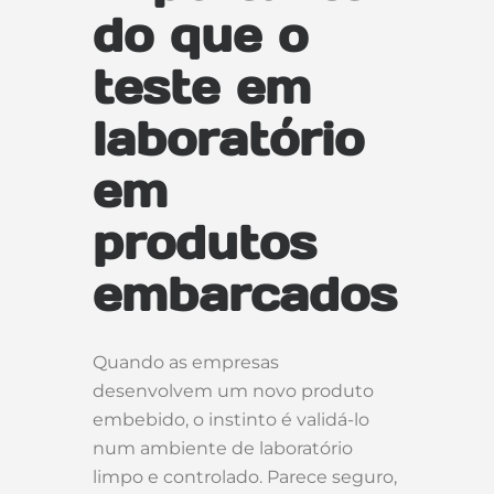
do que o
teste em
laboratório
em
produtos
embarcados
Quando as empresas
desenvolvem um novo produto
embebido, o instinto é validá-lo
num ambiente de laboratório
limpo e controlado. Parece seguro,